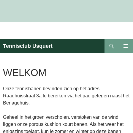
Zoeken
Tennisclub Usquert
GA
PRIMAI
NAAR
MENU
DE
INHOUD
WELKOM
Onze tennisbanen bevinden zich op het adres
Raadhuisstraat 3a te bereiken via het pad gelegen naast het
Berlagehuis.
Geheel in het groen verscholen, verstoken van de wind
liggen onze porous kushion kourt banen. Als het weer het
enigszins toelaat, kun je zomer en winter op deze banen