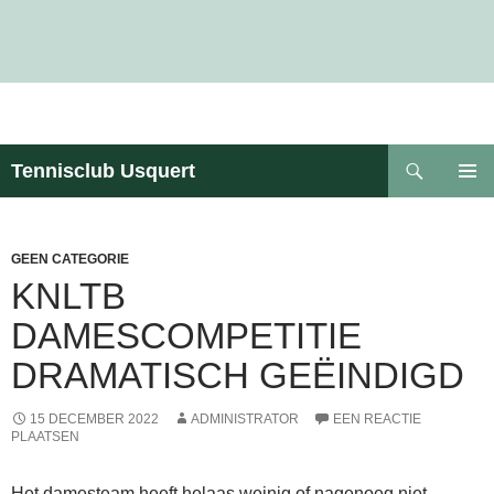
Zoeken
Tennisclub Usquert
GA
PRIMAI
NAAR
MENU
DE
INHOUD
GEEN CATEGORIE
KNLTB
DAMESCOMPETITIE
DRAMATISCH GEËINDIGD
15 DECEMBER 2022
ADMINISTRATOR
EEN REACTIE
PLAATSEN
Het damesteam heeft helaas weinig of nagenoeg niet